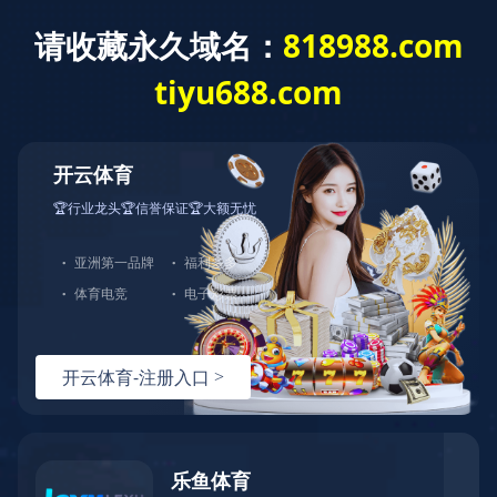
开云体育
开云体育·(中国)官方网站-KAIYUN SPORTS
公司简介
荣誉资质

荣誉资质
企业资质
企业专利
企业荣誉
企业业绩
