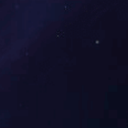
上杭工业园区三期标准厂房建设项目
上杭城发首苑
济宁运河钢材大市场房屋工程
鑫竹海材料库工程
