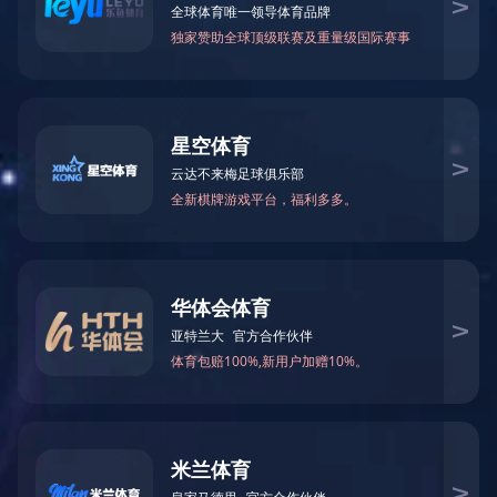
企业业绩
市政工程业绩
公路工程业绩
电力工程业绩
水利工程业绩
房建工程业绩
业绩展示
开云体育

开云体育
开云体育
业内动态
联系我们

联系我们