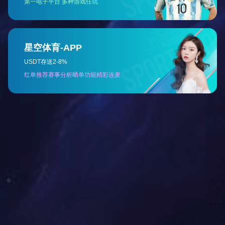
务已拓展至福建、 重庆、安徽、甘肃、山东、西藏等省市。
用户至上，质量第一
信守合同，创一流产品
建一流工程，供满意服务
丰富实践经验的管理 人才和技术人才
了解更多+
精品
案例
宁德市蕉城区金涵卫生院项目
综合利用产品及配方泥加工项目（一期）